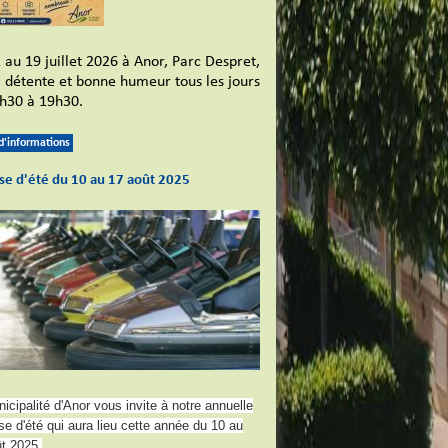
 au 19 juillet 2026 à Anor, Parc Despret,
l, détente et bonne humeur tous les jours
h30 à 19h30.
 d'informations
se d'été du 10 au 17 août 2025
icipalité d'Anor vous invite à notre annuelle
e d'été qui aura lieu cette année du 10 au
t 2025.