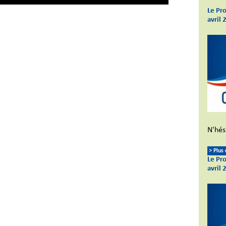
Le Pr
avril 
N'hési
> Plus
Le Pr
avril 