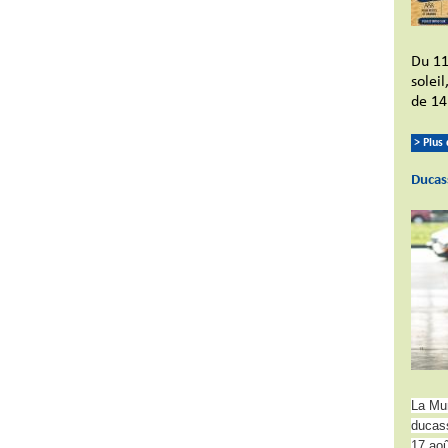
Du 11
solei
de 14
> Plus
Ducas
La Mun
ducass
17 aoû