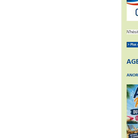
N'hési
> Plus
AG
ANOR 