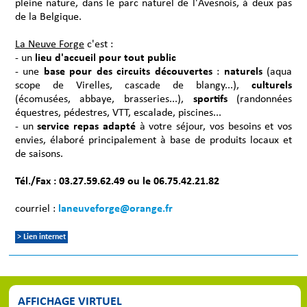
pleine nature, dans le parc naturel de l'Avesnois, à deux pas
de la Belgique.
La Neuve Forge
c'est :
- un
lieu d'accueil pour tout public
- une
base pour des circuits découvertes
:
naturels
(aqua
scope de Virelles, cascade de blangy...),
culturels
(écomusées, abbaye, brasseries...),
sportifs
(randonnées
équestres, pédestres, VTT, escalade, piscines...
- un
service repas adapté
à votre séjour, vos besoins et vos
envies, élaboré principalement à base de produits locaux et
de saisons.
Tél./Fax : 03.27.59.62.49 ou le 06.75.42.21.82
courriel :
laneuveforge@orange.fr
> Lien internet
AFFICHAGE VIRTUEL