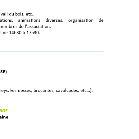
ail du bois, etc...
ations, animations diverses, organisation de
 membres de l'association.
i de 14h30 à 17h30.
SE)
ys, kermesses, brocantes, cavalcades, etc…).
RGE
aine