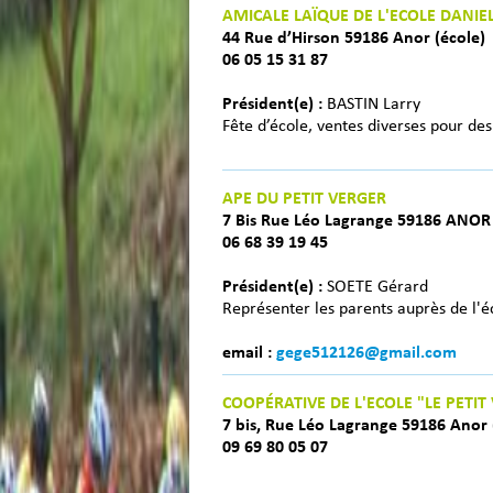
AMICALE LAÏQUE DE L'ECOLE DANIE
44 Rue d’Hirson 59186 Anor (école)
06 05 15 31 87
Président(e) :
BASTIN Larry
Fête d’école, ventes diverses pour des
APE DU PETIT VERGER
7 Bis Rue Léo Lagrange 59186 ANOR
06 68 39 19 45
Président(e) :
SOETE Gérard
Représenter les parents auprès de l'éc
email :
gege512126@gmail.com
COOPÉRATIVE DE L'ECOLE "LE PETIT
7 bis, Rue Léo Lagrange 59186 Anor 
09 69 80 05 07