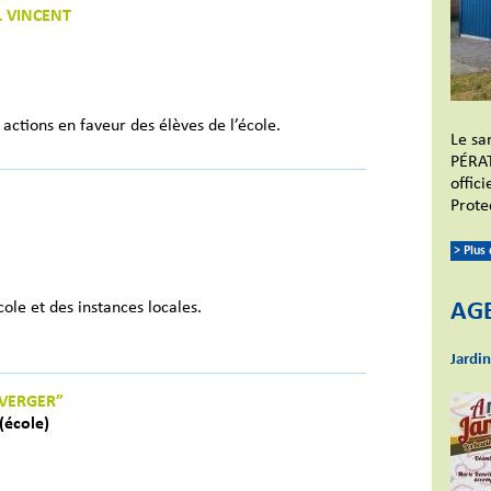
L VINCENT
 actions en faveur des élèves de l’école.
Le sa
PÉRAT
offic
Protec
> Plus
ole et des instances locales.
AG
Jardi
 VERGER”
(école)