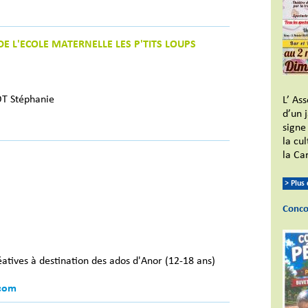
DE L'ECOLE MATERNELLE LES P'TITS LOUPS
T Stéphanie
L’ Ass
d’un 
signe 
la cu
la Car
> Plus
Conco
réatives à destination des ados d'Anor (12-18 ans)
com