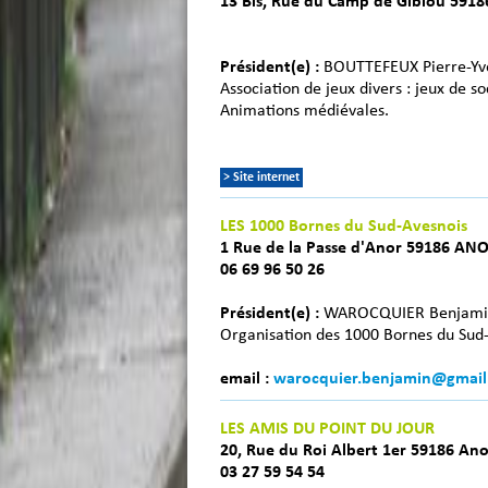
13 Bis, Rue du Camp de Giblou 5918
Président(e) :
BOUTTEFEUX Pierre-Yv
Association de jeux divers : jeux de soc
Animations médiévales.
> Site internet
LES 1000 Bornes du Sud-Avesnois
1 Rue de la Passe d'Anor 59186 AN
06 69 96 50 26
Président(e) :
WAROCQUIER Benjami
Organisation des 1000 Bornes du Sud-
email :
warocquier.benjamin@gmail
LES AMIS DU POINT DU JOUR
20, Rue du Roi Albert 1er 59186 Ano
03 27 59 54 54