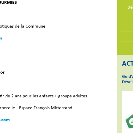
FOURMIES
Dé
riotiques de la Commune.
m
ACT
nor
Guid'
Dével
r de 2 ans pour les enfants + groupe adultes.
orporelle - Espace François Mitterrand.
k.com