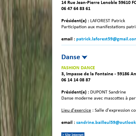
14 Rue Jean-Pierre Lenoble 59610 
06 47 64 83 61
Président(e) :
LAFOREST Patrick
Participation aux manifestations pat
email :
patrick.laforest59@gmail.co
Danse
FASHION DANCE
3, Impasse de la Fontaine - 59186 A
06 14 14 08 87
Président(e) :
DUPONT Sandrine
Danse moderne avec mascottes à parti
Lieu d'exercice
: Salle d'expression c
email :
sandrine.bailleul59@outloo
> Site internet