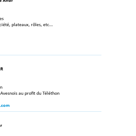
6 Anor
es
iété, plateaux, rôles, etc...
OR
n
Avesnois au profit du Téléthon
.com
r