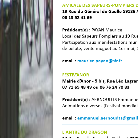
AMICALE DES SAPEURS-POMPIERS 
19 Rue du Général de Gaulle 59186
06 13 52 41 69
Président(e) :
PAYAN Maurice
Local des Sapeurs Pompiers au 19 Ru
Participation aux manifestations muni
de belote, vente muguet au 1er mai, 
email :
maurice.payan@sfr.fr
FESTIV’ANOR
Mairie d’Anor - 5 bis, Rue Léo Lagr
07 71 65 48 49 ou 06 76 24 70 83
Président(e) :
AERNOUDTS Emmanue
Animations diverses (Festival mondial 
email :
emmanuel.aernoudts@gmail
L'ANTRE DU DRAGON