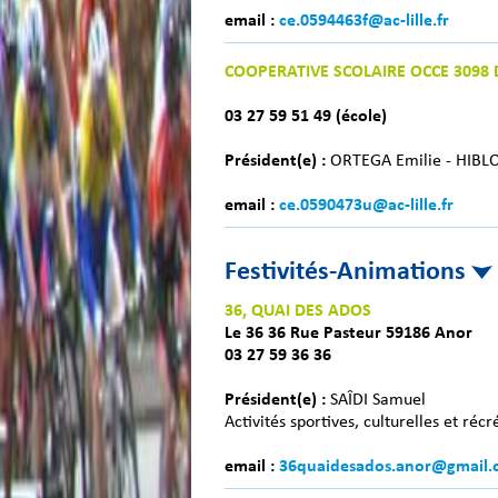
email :
ce.0594463f@ac-lille.fr
COOPERATIVE SCOLAIRE OCCE 3098 
03 27 59 51 49 (école)
Président(e) :
ORTEGA Emilie - HIBLO
email :
ce.0590473u@ac-lille.fr
Festivités-Animations
36, QUAI DES ADOS
Le 36 36 Rue Pasteur 59186 Anor
03 27 59 36 36
Président(e) :
SAÎDI Samuel
Activités sportives, culturelles et réc
email :
36quaidesados.anor@gmail.