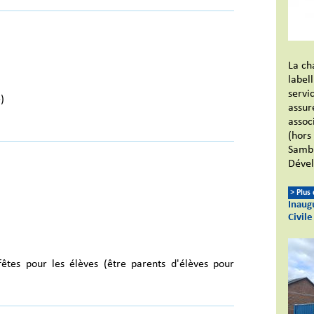
La ch
labell
servi
)
assur
associ
(hors
Sambr
Dével
> Plus
Inaugu
Civile
fêtes pour les élèves (être parents d'élèves pour