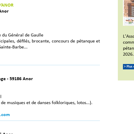
D’ANOR
 Anor
e du Général de Gaulle
L'Ass
cipales, défilés, brocante, concours de pétanque et
commu
Sainte-Barbe...
pétan
2026.
> Plus
ange - 59186 Anor
l
de musiques et de danses folkloriques, lotos...).
.com