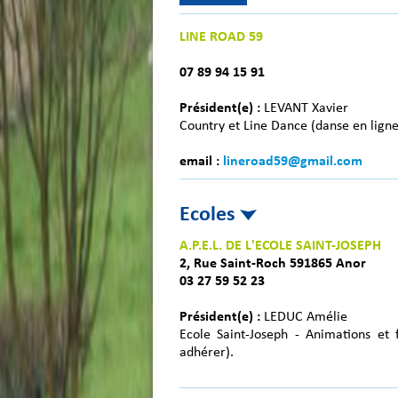
LINE ROAD 59
07 89 94 15 91
Président(e) :
LEVANT Xavier
Country et Line Dance (danse en ligne
email :
lineroad59@gmail.com
Ecoles
A.P.E.L. DE L'ECOLE SAINT-JOSEPH
2, Rue Saint-Roch 591865 Anor
03 27 59 52 23
Président(e) :
LEDUC Amélie
Ecole Saint-Joseph - Animations et 
adhérer).