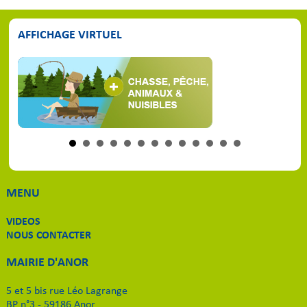
AFFICHAGE VIRTUEL
MENU
VIDEOS
NOUS CONTACTER
MAIRIE D'ANOR
5 et 5 bis rue Léo Lagrange
BP n°3 - 59186 Anor