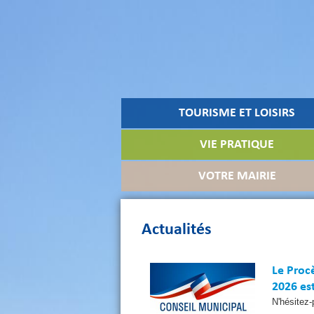
TOURISME ET LOISIRS
VIE PRATIQUE
VOTRE MAIRIE
Actualités
Le Procè
2026 est
N'hésitez-