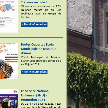
Trélanor recrute !
L'Association anorienne Le P'Tit
Trélanor recrute un ou une
souffleuse pour sa troupe de
théâtre.
> Plus d'informations
Portes Ouvertes Ecole
Municipale de Musique
d'Anor
L'École Municipale de Musique
d'Anor vous ouvre ses portes du 6
au 30 juin 2022.
> Plus d'informations
Le Service National
Universel (SNU) -
Promotion 2021
Du 21 juin au 2 juillet 2021, l'Etat
met en place le
3ème édition du