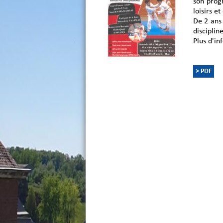
son prog
loisirs e
De 2 ans
disciplin
Plus d'in
> PDF