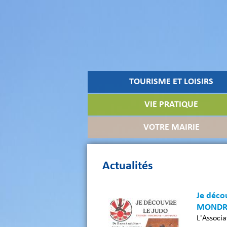
TOURISME ET LOISIRS
VIE PRATIQUE
VOTRE MAIRIE
Actualités
Je déco
MONDR
L'Assoc